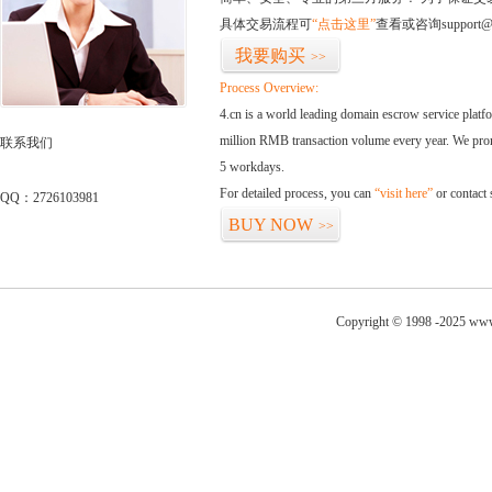
具体交易流程可
“点击这里”
查看或咨询support@
我要购买
>>
Process Overview:
4.cn is a world leading domain escrow service plat
million RMB transaction volume every year. We promi
联系我们
5 workdays.
For detailed process, you can
“visit here”
or contact
QQ：2726103981
BUY NOW
>>
Copyright © 1998 -2025 www