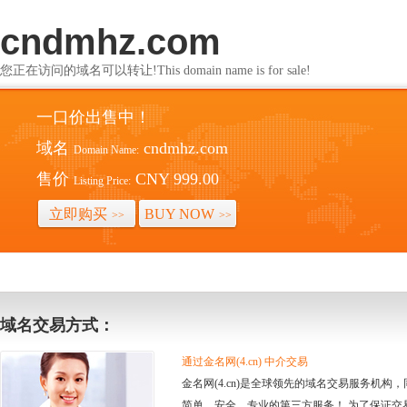
cndmhz.com
您正在访问的域名可以转让!This domain name is for sale!
一口价出售中！
域名
cndmhz.com
Domain Name:
售价
CNY 999.00
Listing Price:
立即购买
BUY NOW
>>
>>
域名交易方式：
通过金名网(4.cn) 中介交易
金名网(4.cn)是全球领先的域名交易服务机
简单、安全、专业的第三方服务！ 为了保证交